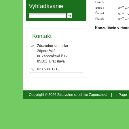
Utorok
Vyhľadávanie
00
Streda
07
– 
00
Štvrtok
07
– 
00
Piatok
07
– 
Konzultácie v rámc
Kontakt
Zdravotné stredisko
Záporožská
ul. Záporožská č.12,
85101_Bratislava
02 / 63811219
Copyright © 2026 Zdravotné stredisko Záporožská
|
inPage 