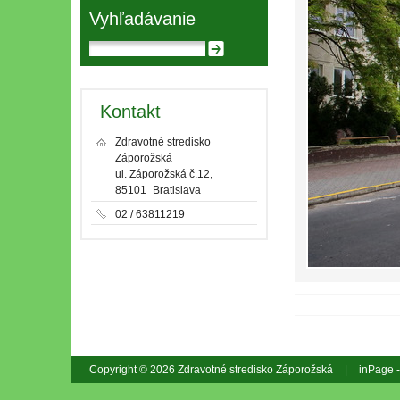
Vyhľadávanie
Kontakt
Zdravotné stredisko
Záporožská
ul. Záporožská č.12,
85101_Bratislava
02 / 63811219
Copyright © 2026 Zdravotné stredisko Záporožská
|
inPage 